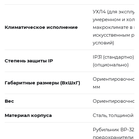
УХЛ4 (для эксплуа
умеренном и хол
Климатическое исполнение
макроклимате в п
искусственным ре
условий)
IP31 (стандартно), 
Степень защиты IP
(опционально)
Ориентировочно 18
Габаритные размеры (ВхШхГ)
мм
Вес
Ориентировочно 1
Материал корпуса
Сталь, толщиной д
Рубильник ВР-32 н
предохранители П