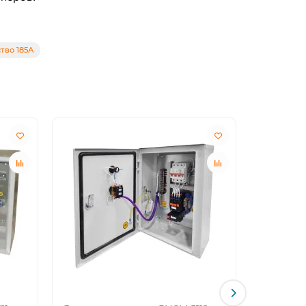
тво 185А