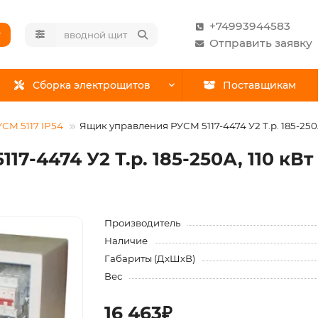
+74993944583
г
Отправить заявку
Сборка электрощитов
Поставщикам
СМ 5117 IP54
Ящик управления РУСМ 5117-4474 У2 Т.р. 185-250А
7-4474 У2 Т.р. 185-250А, 110 кВт
Производитель
Наличие
Габариты (ДхШхВ)
Вес
16 463₽