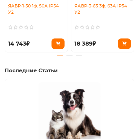
ЯАВР-1-50 1ф. 50А IP54
ЯАВР-3-63 3ф. 63А IP54
У2
У2
14 743₽
18 389₽
Последние Статьи