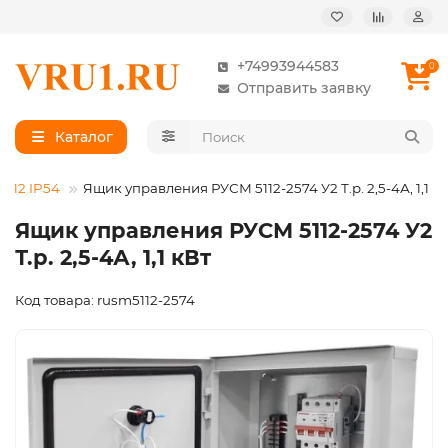
+74993944583
0
Отправить заявку
Каталог
5112 IP54
Ящик управления РУСМ 5112-2574 У2 Т.р. 2,5-4А, 1,1 к
Ящик управления РУСМ 5112-2574 У2
Т.р. 2,5-4А, 1,1 кВт
Код товара: rusm5112-2574