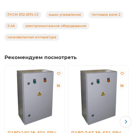
РУСМ 5112-2574 У2
ящик управления
тепловое реле 2
5-4А
электромонтажное оборудование
низковольтная аппаратура
Рекомендуем посмотреть
ЯАВР-1-50 1ф. 50А IP54
ЯАВР-3-63 3ф. 63А IP54