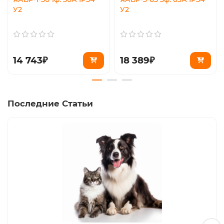
У2
У2
14 743₽
18 389₽
Последние Статьи