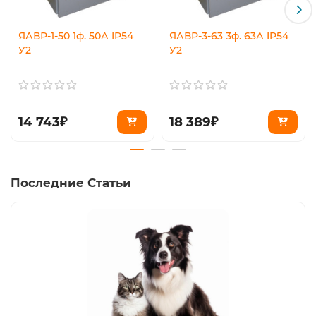
ЯАВР-1-50 1ф. 50А IP54
ЯАВР-3-63 3ф. 63А IP54
У2
У2
14 743₽
18 389₽
Последние Статьи